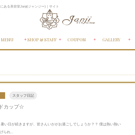
る美容室Janji(ジャンジー)｜サイト
MENU
SHOP & STAFF
COUPON
GALLERY
スタッフ日記
ドカップ☆
 暑い日が続きますが、皆さんいかがお過ごしでしょうか？？ 僕は熱い熱い
られ...