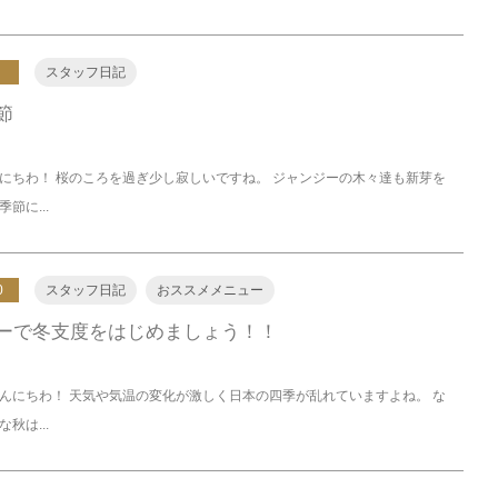
スタッフ日記
節
にちわ！ 桜のころを過ぎ少し寂しいですね。 ジャンジーの木々達も新芽を
節に...
0
スタッフ日記
おススメメニュー
ーで冬支度をはじめましょう！！
んにちわ！ 天気や気温の変化が激しく日本の四季が乱れていますよね。 な
秋は...