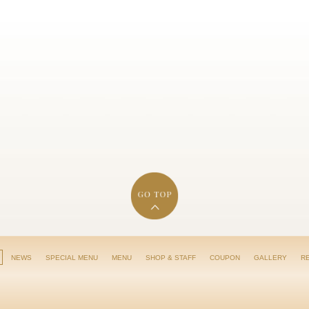
NEWS
SPECIAL MENU
MENU
SHOP & STAFF
COUPON
GALLERY
R