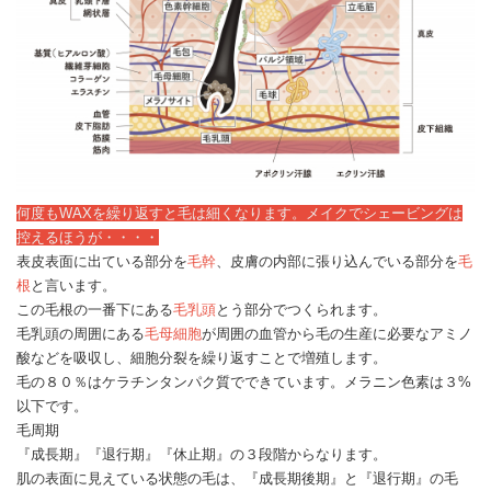
何度もWAXを繰り返すと毛は細くなります。メイクでシェービングは
控えるほうが・・・・
表皮表面に出ている部分を
毛幹
、皮膚の内部に張り込んでいる部分を
毛
根
と言います。
この毛根の一番下にある
毛乳頭
とう部分でつくられます。
毛乳頭の周囲にある
毛母細胞
が周囲の血管から毛の生産に必要なアミノ
酸などを吸収し、細胞分裂を繰り返すことで増殖します。
毛の８０％はケラチンタンパク質でできています。メラニン色素は３%
以下です。
毛周期
『成長期』『退行期』『休止期』の３段階からなります。
肌の表面に見えている状態の毛は、『成長期後期』と『退行期』の毛