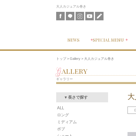
大人カジュアル巻き
NEWS
SPECIAL MENU
トップ
>
Gallery
> 大人カジュアル巻き
Gallery
ギャラリー
大
▾ 長さで探す
ALL
ロング
ミディアム
ボブ
ショート