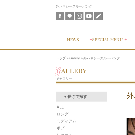
外ハネシースルーバング
NEWS
SPECIAL MENU
トップ
>
Gallery
> 外ハネシースルーバング
Gallery
ギャラリー
外
▾ 長さで探す
ALL
ロング
ミディアム
ボブ
ショート